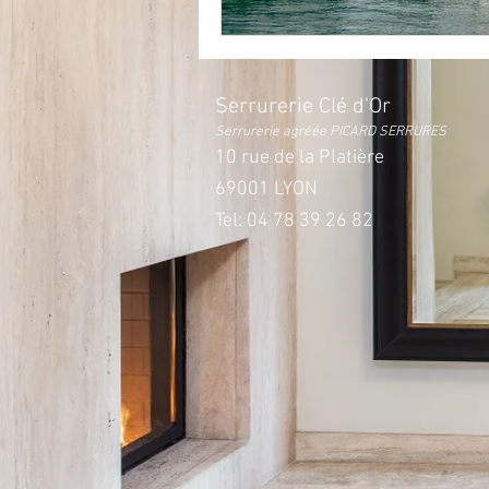
Serrurerie Clé d'Or
Serrurerie agréée PICARD SERRURES
10 rue de la Platière
69001 LYON
Tel: 04 78 39 26 82