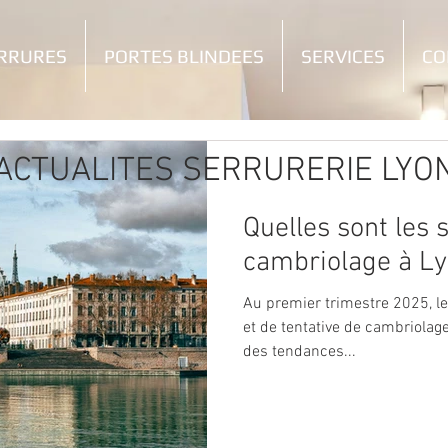
RRURES
PORTES BLINDEES
SERVICES
CO
ACTUALITES SERRURERIE LYO
Quelles sont les 
cambriolage à Ly
Au premier trimestre 2025, le
et de tentative de cambriolag
des tendances...